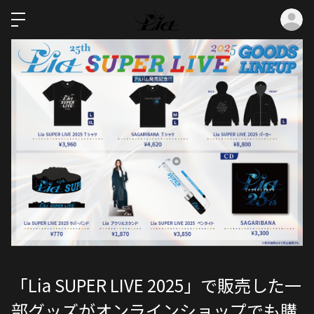
ロ
「Lia SUPER LIVE 2025」で販売した一
部グッズがオンラインショップでも購