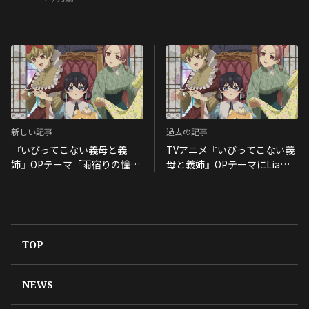
新しい記事
過去の記事
『いびってこない義母と義
TVアニメ『いびってこない義
姉』OPテーマ「雨宿りの憧
母と義姉』OPテーマにLiaが
憬」配信開始！CD発売も決
決定！
定！
TOP
NEWS