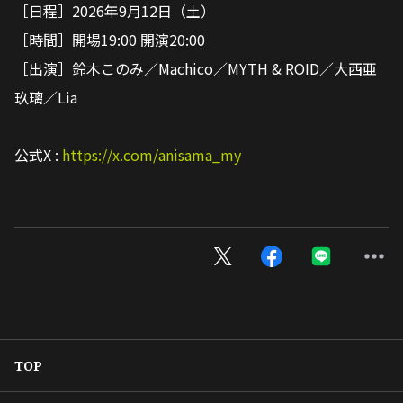
［日程］2026年9月12日（土）
［時間］開場
19:00
開演20
:00
［出演］鈴木このみ／Machico／MYTH & ROID／大西亜
玖璃／Lia
公式X :
https://x.com/anisama_my
TOP